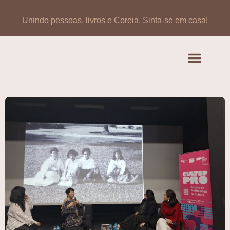
Unindo pessoas, livros e Coreia.
Sinta-se em casa!
Artigos de opinião
Banco de Livros Coreano