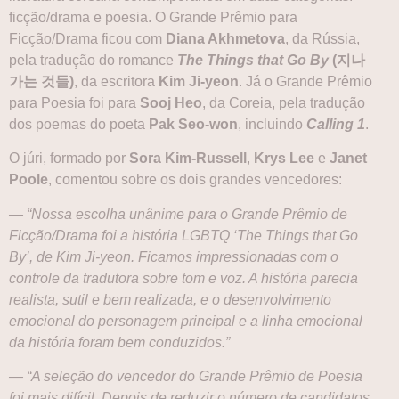
ficção/drama e poesia. O Grande Prêmio para
Ficção/Drama ficou com
Diana Akhmetova
, da Rússia,
pela tradução do romance
The Things that Go By
(지나
가는 것들)
, da escritora
Kim Ji-yeon
. Já o Grande Prêmio
para Poesia foi para
Sooj Heo
, da Coreia, pela tradução
dos poemas do poeta
Pak Seo-won
, incluindo
Calling 1
.
O júri, formado por
Sora Kim-Russell
,
Krys Lee
e
Janet
Poole
, comentou sobre os dois grandes vencedores:
— “Nossa escolha unânime para o Grande Prêmio de
Ficção/Drama foi a história LGBTQ ‘The Things that Go
By’, de Kim Ji-yeon. Ficamos impressionadas com o
controle da tradutora sobre tom e voz. A história parecia
realista, sutil e bem realizada, e o desenvolvimento
emocional do personagem principal e a linha emocional
da história foram bem conduzidos.”
— “A seleção do vencedor do Grande Prêmio de Poesia
foi mais difícil. Depois de reduzir o número de candidatos,