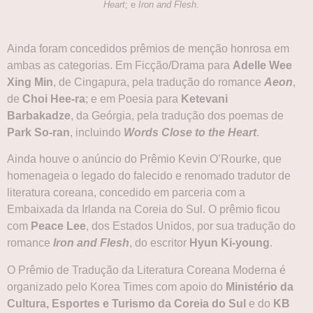
Heart
; e
Iron and Flesh
.
Ainda foram concedidos prêmios de menção honrosa em
ambas as categorias. Em Ficção/Drama para
Adelle Wee
Xing Min
, de Cingapura, pela tradução do romance
Aeon
,
de
Choi Hee-ra
; e em Poesia para
Ketevani
Barbakadze
, da Geórgia, pela tradução dos poemas de
Park So-ran
, incluindo
Words Close to the Heart
.
Ainda houve o anúncio do Prêmio Kevin O’Rourke, que
homenageia o legado do falecido e renomado tradutor de
literatura coreana, concedido em parceria com a
Embaixada da Irlanda na Coreia do Sul. O prêmio ficou
com
Peace Lee
, dos Estados Unidos, por sua tradução do
romance
Iron and Flesh
, do escritor
Hyun Ki-young
.
O Prêmio de Tradução da Literatura Coreana Moderna é
organizado pelo Korea Times com apoio do
Ministério da
Cultura, Esportes e Turismo da Coreia do Sul
e do
KB