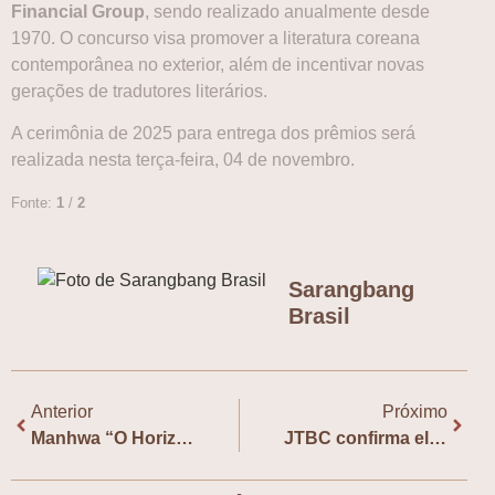
Financial Group
, sendo realizado anualmente desde
1970. O concurso visa promover a literatura coreana
contemporânea no exterior, além de incentivar novas
gerações de tradutores literários.
A cerimônia de 2025 para entrega dos prêmios será
realizada nesta terça-feira, 04 de novembro.
Fonte:
1
/
2
Sarangbang
Brasil
Anterior
Próximo
Manhwa “O Horizonte” é eleito o quadrinho do ano em premiação na Itália
JTBC confirma elenco de “New Employee Chairman Kang”