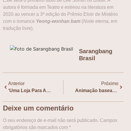
Este será o primeiro título de Lee Somin no Brasil. A
autora é formada em Teatro e estreou na literatura em
2020 ao vencer a 3ª edição do Prêmio Elixir de Mistério
com o romance
Yeong-wonhan bam
(
Noite eterna
, em
tradução livre).
Sarangbang
Brasil
Anterior
Próximo
‘Uma Loja Para Assassinos’: Data de estreia é confirmada, assista ao novo trailer
Animação baseada em ‘Your Letter’ é indicada a prêmio de quadrinhos nos EUA
Deixe um comentário
O seu endereço de e-mail não será publicado.
Campos
obrigatórios são marcados com
*