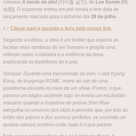
coreano
A morte do idol
(아이돌 살인), de
Lee Somin (이
소민)
. O suspense entrou em pré-venda e tem data de
lançamento marcado para o próximo dia
28 de julho
.
👉
Clique aqui e garanta o livro pelo nosso link
.
Segundo a editora, a obra é um thriller que explora as
facetas mais sombrias do ser humano e propõe uma
reflexão sobre a idolatria e a violência da fama,
explorando os bastidores do k-pop.
Sinopse:
Durante uma transmissão ao vivo, o idol Kyung
Kona, do boygroup ROME, morre ao cair de uma
plataforma elevada no meio de um show. Porém, o que
parecia um trágico acidente logo se revela um escândalo
macabro quando a inspetora de polícia Shin Riae
mergulha no universo dos idols e percebe que, por trás do
brilho dos palcos e dos sorrisos perfeitos, se esconde um
quebra-cabeça sombrio onde nada é o que parece.