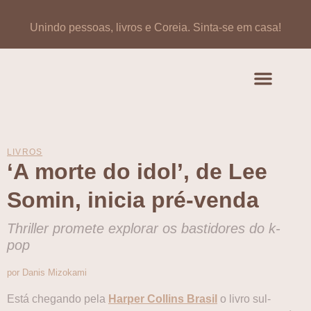
Unindo pessoas, livros e Coreia.
Sinta-se em casa!
Artigos de opinião
Banco de Livros Coreano
LIVROS
‘A morte do idol’, de Lee
Somin, inicia pré-venda
Thriller promete explorar os bastidores do k-
pop
por Danis Mizokami
Está chegando pela
Harper Collins Brasil
o livro sul-