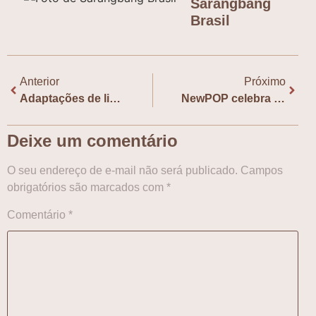
Sarangbang
Brasil
Anterior
Próximo
Adaptações de livros e webtoons integram line-up coreano da Netflix
NewPOP celebra 19 anos em evento e anuncia mais obras coreanas
Deixe um comentário
O seu endereço de e-mail não será publicado.
Campos
obrigatórios são marcados com
*
Comentário
*