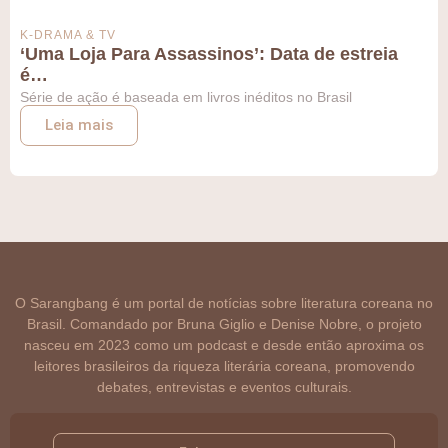
K-DRAMA & TV
‘Uma Loja Para Assassinos’: Data de estreia
é…
Série de ação é baseada em livros inéditos no Brasil
Leia mais
O Sarangbang é um portal de notícias sobre literatura coreana no
Brasil. Comandado por Bruna Giglio e Denise Nobre, o projeto
nasceu em 2023 como um podcast e desde então aproxima os
leitores brasileiros da riqueza literária coreana, promovendo
debates, entrevistas e eventos culturais.