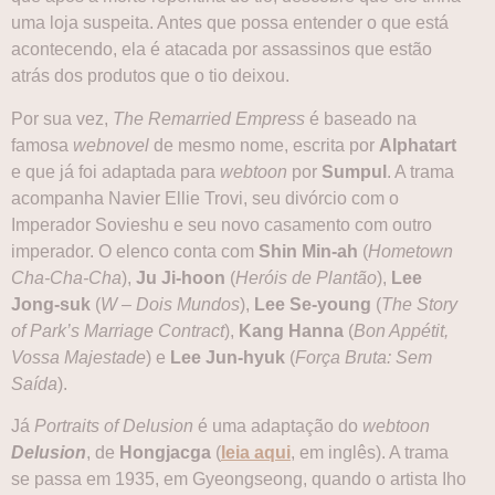
uma loja suspeita. Antes que possa entender o que está
acontecendo, ela é atacada por assassinos que estão
atrás dos produtos que o tio deixou.
Por sua vez,
The Remarried Empress
é baseado na
famosa
webnovel
de mesmo nome, escrita por
Alphatart
e que já foi adaptada para
webtoon
por
Sumpul
. A trama
acompanha Navier Ellie Trovi, seu divórcio com o
Imperador Sovieshu e seu novo casamento com outro
imperador. O elenco conta com
Shin Min-ah
(
Hometown
Cha-Cha-Cha
),
Ju Ji-hoon
(
Heróis de Plantão
),
Lee
Jong-suk
(
W – Dois Mundos
),
Lee Se-young
(
The Story
of Park’s Marriage Contract
),
Kang Hanna
(
Bon Appétit,
Vossa Majestade
) e
Lee Jun-hyuk
(
Força Bruta: Sem
Saída
).
Já
Portraits of Delusion
é uma adaptação do
webtoon
Delusion
, de
Hongjacga
(
leia aqui
, em inglês). A trama
se passa em 1935, em Gyeongseong, quando o artista Iho