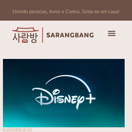
Unindo pessoas, livros e Coreia.
Sinta-se em casa!
Artigos de opinião
Banco de Livros Coreano
K-DRAMA & TV