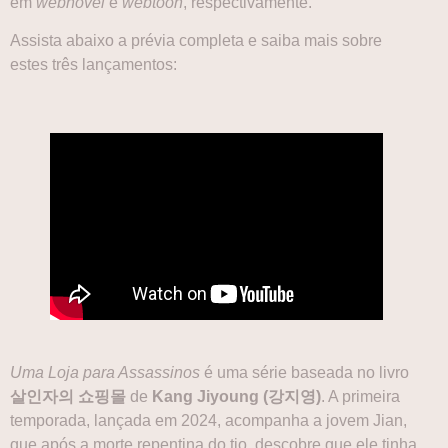
em
webnovel
e
webtoon
, respectivamente.
Assista abaixo a prévia completa e saiba mais sobre
estes três lançamentos:
Uma Loja para Assassinos
é uma série baseada no livro
살인자의 쇼핑몰
de
Kang Jiyoung (강지영)
. A primeira
temporada, lançada em 2024, acompanha a jovem Jian,
que após a morte repentina do tio, descobre que ele tinha