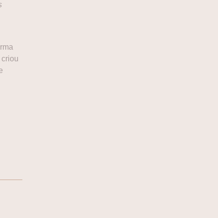
s
orma
 criou
e