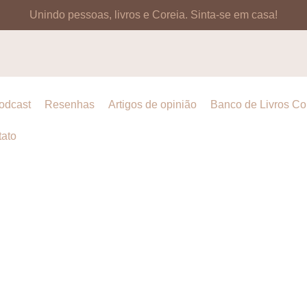
Unindo pessoas, livros e Coreia.
Sinta-se em casa!
odcast
Resenhas
Artigos de opinião
Banco de Livros C
ato