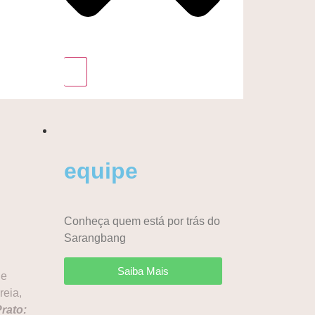
equipe
Conheça quem está por trás do
Sarangbang
Saiba Mais
de
reia,
rato: