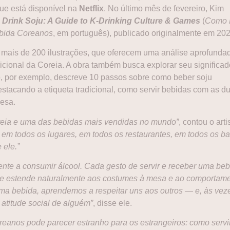
ue está disponível na
Netflix
. No último mês de fevereiro, Kim
 Drink Soju: A Guide to K-Drinking Culture & Games
(
Como 
ebida Coreanos
, em português), publicado originalmente em 202
m mais de 200 ilustrações, que oferecem uma análise aprofunda
adicional da Coreia. A obra também busca explorar seu significad
, por exemplo, descreve 10 passos sobre como beber soju
estacando a etiqueta tradicional, como servir bebidas com as d
esa.
oreia e uma das bebidas mais vendidas no mundo”
, contou o art
 em todos os lugares, em todos os restaurantes, em todos os ba
 ele.”
nte a consumir álcool. Cada gesto de servir e receber uma beb
 se estende naturalmente aos costumes à mesa e ao comportam
uma bebida, aprendemos a respeitar uns aos outros — e, às veze
atitude social de alguém”
, disse ele.
eanos pode parecer estranho para os estrangeiros: como servir