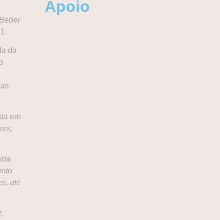
Apoio
Beber
1.
da da
o
uas
ista em
res,
ida
ento
s, até
,