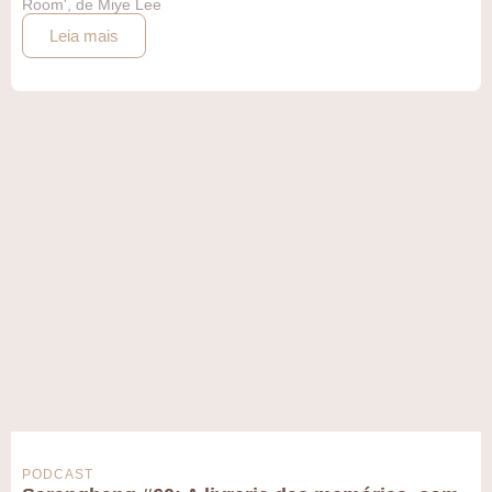
Room', de Miye Lee
Leia mais
PODCAST