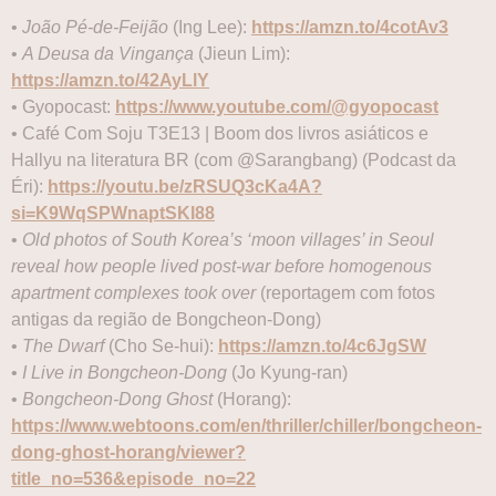
•
João Pé-de-Feijão
(Ing Lee):
https://amzn.to/4cotAv3
•
A Deusa da Vingança
(Jieun Lim):
https://amzn.to/42AyLlY
• Gyopocast:
https://www.youtube.com/@gyopocast
• Café Com Soju T3E13 | Boom dos livros asiáticos e
Hallyu na literatura BR (com @Sarangbang) (Podcast da
Éri):
https://youtu.be/zRSUQ3cKa4A?
si=K9WqSPWnaptSKI88
•
Old photos of South Korea’s ‘moon villages’ in Seoul
reveal how people lived post-war before homogenous
apartment complexes took over
(reportagem com fotos
antigas da região de Bongcheon-Dong)
•
The Dwarf
(Cho Se-hui):
https://amzn.to/4c6JgSW
•
I Live in Bongcheon-Dong
(Jo Kyung-ran)
•
Bongcheon-Dong Ghost
(Horang):
https://www.webtoons.com/en/thriller/chiller/bongcheon-
dong-ghost-horang/viewer?
title_no=536&episode_no=22