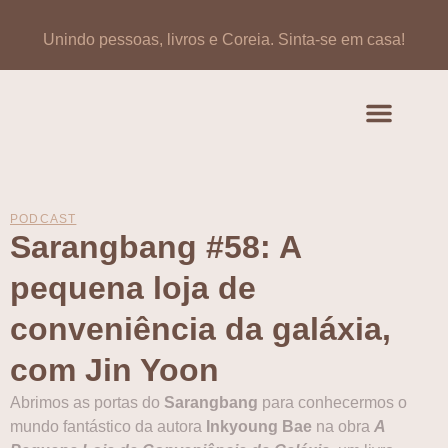
Unindo pessoas, livros e Coreia.
Sinta-se em casa!
Artigos de opinião
Banco de Livros Coreano
PODCAST
Sarangbang #58: A
pequena loja de
conveniência da galáxia,
com Jin Yoon
Abrimos as portas do
Sarangbang
para conhecermos o
mundo fantástico da autora
Inkyoung Bae
na obra
A