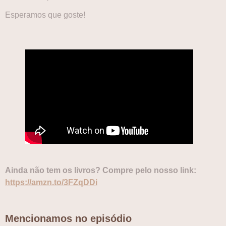
Esperamos que goste!
Ainda não tem os livros? Compre pelo nosso link:
https://amzn.to/3FZqDDi
Mencionamos no episódio