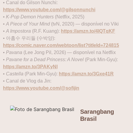
• Canal do Gilson Nunchi:
https://www.youtube.com/@gilsonnunchi
•
K-Pop Demon Hunters
(Netflix, 2025)
•
A Piece of Your Mind
(tvN, 2020) — disponível no Viki
•
A Impostora
(R.F. Kuang):
https://amzn.to/4lQTqKF
• 아홉수 우리들 (수박양):
https://comic.naver.com/webtoon/list?titleId=724815
•
Pavana
(Lee Jong Pil, 2026) — disponível na Netflix
•
Pavane for a Dead Princess: A Novel
(Park Min-Gyu):
https://amzn.to/3PAKyNl
•
Castella
(Park Min-Gyu):
https://amzn.to/3Gxe41R
• Canal de Vlog da Jin:
https://www.youtube.com/@sofijin
Sarangbang
Brasil