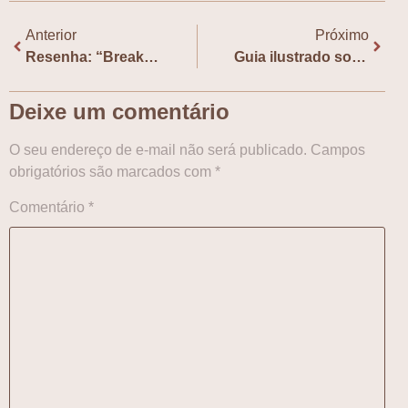
Anterior
Próximo
Resenha: “Break Room” e a versatilidade de Miye Lee além do quentinho no coração
Guia ilustrado sobre bebidas alcoólicas coreanas é publicado em inglês
Deixe um comentário
O seu endereço de e-mail não será publicado.
Campos
obrigatórios são marcados com
*
Comentário
*