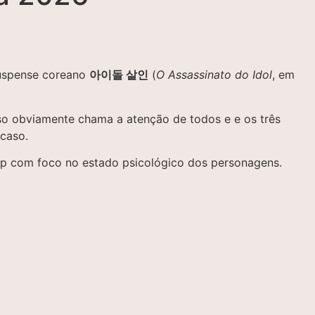
 suspense coreano
아이돌 살인
(
O Assassinato do Idol
, em
so obviamente chama a atenção de todos e e os três
 caso.
-pop com foco no estado psicológico dos personagens.