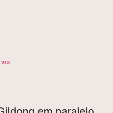
ntato
 Gildong em paralelo