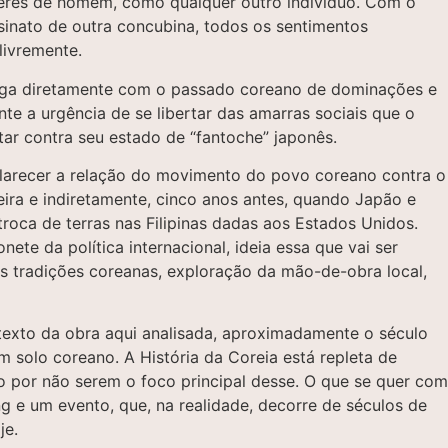
everes de homem, como qualquer outro indivíduo. Com o
sinato de outra concubina, todos os sentimentos
livremente.
aloga diretamente com o passado coreano de dominações e
te a urgência de se libertar das amarras sociais que o
star contra seu estado de “fantoche” japonês.
clarecer a relação do movimento do povo coreano contra o
ira e indiretamente, cinco anos antes, quando Japão e
roca de terras nas Filipinas dadas aos Estados Unidos.
te da política internacional, ideia essa que vai ser
 tradições coreanas, exploração da mão-de-obra local,
exto da obra aqui analisada, aproximadamente o século
 solo coreano. A História da Coreia está repleta de
lho por não serem o foco principal desse. O que se quer com
g e um evento, que, na realidade, decorre de séculos de
je.