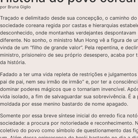
por Bruna Giglio
Traçado e delimitado desde sua concepção, o caminho do 
sociedade coreana regida por castas e hierarquias estabel
desconhecido, onde montanhas verdejantes despontavam ao 
diferente. No sonho, o ministro Mun Hong vê a figura de u
vinda de um “filho de grande valor”. Pela repentina, e dec
ministro, prisioneiro de seu próprio desespero, acaba por
da história.
Fadado a ter uma vida repleta de restrições e julgamentos
pai de pai, nem seu irmão de irmão” e, por ter a consciênc
dominar poderes mágicos que o tornariam invencível. Após
vida isolado, a fim de salvaguardar sua sobrevivência. É a
moldada por esse menino bastardo de nome apagado.
Somente por essa breve síntese inicial do enredo fica not
sociedade: a procura por notoriedade e reconhecimento. Nã
coletivo do povo como símbolo de questionamento das figur
um. Além dessa onipresença do herói bastardo no dia a d