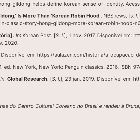
ong-gildong-helps-define-korean-sense-of-identity. Acess
ldong,’ Is More Than ‘Korean Robin Hood’
. NBSnews, [
s. l.
n-classic-story-hong-gildong-more-korean-robin-hood-n6
ória].
In
: Korean Post. [
S. l.
], 1 nov. 2017. Disponível em: 
v. 2020.
. Disponível em: https://aulazen.com/historia/a-ocupacao-d
 1. ed. New York, New York: Penguin classics, 2016. ISBN 
.
In
:
Global Research
. [
S. l.
], 23 jan. 2019. Disponível em: h
as do Centro Cultural Coreano no Brasil e rendeu à Bruna, 