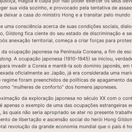
 injustiça, mágoa e culpa por não poder exercer os seus d
ger sua vida sozinho, e provocado pela tentativa de assas
deixar a casa do ministro Hong e a transitar pelo mundo 
de uma consciência acerca de suas condições sociais, di
 Gildong fica ciente do seu estado de discriminação e sen
pós anexação territorial, começa a criar forças para prote
a da ocupação japonesa na Península Coreana, a fim de es
ldong.
A ocupação japonesa (1910-1945) se iniciou, verdade
ara invadir a Coreia e mantê-la sob domínio japonês, em t
xada oficialmente ao Japão, já era considerada uma marione
 regime foram preenchidos de políticas de apagamento das
como “mulheres de conforto” dos homens japoneses.
oximação da exploração japonesa no século XX com o cont
 é apenas o exemplo de uma das ocupações estrangeiras em
a, às quais não seria apropriado se ater no presente traba
ento de libertação e ascensão social do herói Hong Gildon
tal revolução da grande economia mundial que o país é ho