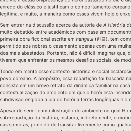
enredo do clássico e justificam o comportamento coreano
legitima, e muito, a maneira como esses vivem hoje e enxe
Sem entrar na discussão acerca da autoria de
A História 
muito debatido entre acadêmicos com base em documentos e
primeira obra ficcional escrita em
hangeul
(한글), tem como 
permitido aos nobres o casamento apenas com uma mulher,
dos mais abastados. Portanto, não é difícil imaginar que,
tiveram que enfrentar os mesmos desafios sociais, de modo
Tendo em mente esse contexto histórico e social esclarecid
povo coreano. A propósito, essa repartição foi baseada na
consiste em um breve retrato da dinâmica familiar na cas
contextualização do ambiente em que o herói está inserido.
subdivisão engloba a ida do herói a terras longínquas e o
Apesar de servir como ilustração do ambiente no qual Hon
sub-repartição da história, instaura, indiretamente, o mot
nas sombras, proibido de transitar livremente como qualq