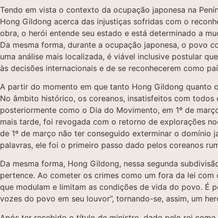
Tendo em vista o contexto da ocupação japonesa na Peníns
Hong Gildong acerca das injustiças sofridas com o reconh
obra, o herói entende seu estado e está determinado a mudá
Da mesma forma, durante a ocupação japonesa, o povo core
uma análise mais localizada, é viável inclusive postular q
às decisões internacionais e de se reconhecerem como paí
A partir do momento em que tanto Hong Gildong quanto o
No âmbito histórico, os coreanos, insatisfeitos com todos
posteriormente como o Dia do Movimento, em 1º de março d
mais tarde, foi revogada com o retorno de explorações no
de 1º de março não ter conseguido exterminar o domínio j
palavras, ele foi o primeiro passo dado pelos coreanos ru
Da mesma forma, Hong Gildong, nessa segunda subdivisão, 
pertence. Ao cometer os crimes como um fora da lei com o in
que modulam e limitam as condições de vida do povo. É po
vozes do povo em seu louvor”, tornando-se, assim, um he
Após ter recebido o título de ministro, dado pelo rei como