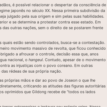
ãos, é possível relacionar o despertar da consciência de
gime japonês no século XX. Nessa primeira subdivisão da
eja julgado pela sua origem e sim pelas suas habilidades.
rior e se determina a protestar contra esse estado. Em
s das outras nações, sem o direito de se postarem frente
quais estão sendo controlados, busca-se a contestação.
rimeiro movimento massivo de revolta, que ficou conhecido
rigado a afrouxar o controle, decisão essa que, anos
ngua nacional, o
hangeul
. Contudo, apesar de o movimento
contra as injustiças com o povo coreano. Em outras
 das rédeas de sua própria nação.
 as próprias mãos e dar ao povo de Joseon o que lhe
diretamente, criticando as atitudes das figuras autoritárias
dos oprimidos que Gildong recebe de “todos os lados
terras estrangeiras e instaura seu próprio reino. Nessa