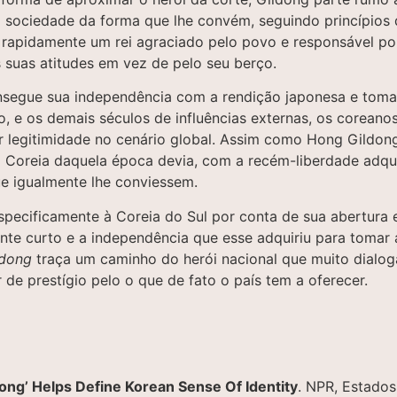
 sociedade da forma que lhe convém, seguindo princípios 
 rapidamente um rei agraciado pelo povo e responsável por
as suas atitudes em vez de pelo seu berço.
nsegue sua independência com a rendição japonesa e toma 
 e os demais séculos de influências externas, os coreanos
r legitimidade no cenário global. Assim como Hong Gildong
, a Coreia daquela época devia, com a recém-liberdade adqu
que igualmente lhe conviessem.
pecificamente à Coreia do Sul por conta de sua abertura ec
te curto e a independência que esse adquiriu para tomar a
ldong
traça um caminho do herói nacional que muito dialog
de prestígio pelo o que de fato o país tem a oferecer.
ong’ Helps Define Korean Sense Of Identity
. NPR, Estados