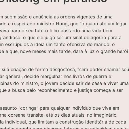
em submissão e anuência às ordens vigentes de uma
ado e respeitado ministro Hong, que “o guiou até um lugar
vava para o seu futuro filho bastardo uma vida bem
andioso, o que ele julga ser um sinal de agouro para a
sem escrúpulos a ideia um tanto ofensiva do marido, o
de e que, nove meses mais tarde, dará à luz o grande herói
 da sua criação de forma desgostosa, “sem poder chamar seu
ar general, decide mergulhar nos livros de guerra e
inas do ministro, o jovem decide sair de casa e viver uma
e que a busca pelo reconhecimento e justiça começa a ser
sunto “coringa” para qualquer indivíduo que vive em
a coreana transita, até os dias atuais, no imaginário
 individual, que limitam a construção identitária de cada
 também aponta para diversos fatores que coincidem com o