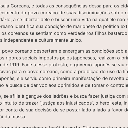
ula Coreana, e todas as consequências dessa para os cidad
ecimento do povo coreano de suas discriminações sob o re
-lo, a se libertar dele e buscar uma vida na qual ele não s
ano identifica sua condição de marionete da política exte
ue os coreanos se sentiam como verdadeiros filhos bastardo
s independente e culturalmente único.
 povo coreano despertam e enxergam as condições sob as 
 os rigores sociais impostos pelos japoneses, realizam o p
e 1919. Face a esse protesto, o governo japonês se viu ob
civas para o povo coreano, como a proibição do uso da lí
aponês, ele serviu como primeira manifestação de revolta 
mo a busca de dar voz aos oprimidos e de tomar o controle
se afilia à gangue dos ladrões e busca fazer justiça com
tuito de trazer “justiça aos injustiçados”, o herói está, in
r conta de sua decisão de se postar lado a lado a favor 
rói da massa.
 forma de aproximar o herói da corte, Gildong parte rumo a 