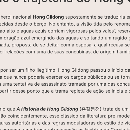
herói nacional
Hong Gildong
supostamente se traduziria 
ecidas desde o berço. No entanto, a visão tida pelo renom
alto e águas azuis corriam vigorosas pelos vales”, reser
m dragão azul emergindo das águas e soltando um rugido gr
linada, proposta de se deitar com a esposa, a qual recusa 
 ter relações com uma de suas concubinas, de origem humil
 por ser um filho ilegítimo, Hong Gildong passou o início
ia que nunca poderia exercer os cargos públicos ou se torn
 uma tentativa de assassinato tramada por uma das concub
 partir desse ponto que a trama repleta de ação se inicia 
ório que
A História de Hong Gildong
(홍길동전) trata de um as
o coincidentemente, esse clássico da literatura pré-modern
as autoritárias e das regras moduladoras do estilo de vida
ia coreano, uma breve retrospecção na História da Coreia