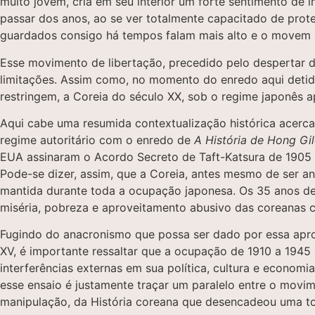
muito jovem, cria em seu interior um forte sentimento de
passar dos anos, ao se ver totalmente capacitado de prote
guardados consigo há tempos falam mais alto e o movem a 
Esse movimento de libertação, precedido pelo despertar 
limitações. Assim como, no momento do enredo aqui detido,
restringem, a Coreia do século XX, sob o regime japonês a
Aqui cabe uma resumida contextualização histórica acerc
regime autoritário com o enredo de
A História de Hong Gi
EUA assinaram o Acordo Secreto de Taft-Katsura de 1905 p
Pode-se dizer, assim, que a Coreia, antes mesmo de ser ane
mantida durante toda a ocupação japonesa. Os 35 anos de
miséria, pobreza e aproveitamento abusivo das coreanas 
Fugindo do anacronismo que possa ser dado por essa apr
XV, é importante ressaltar que a ocupação de 1910 a 1945
interferências externas em sua política, cultura e economi
esse ensaio é justamente traçar um paralelo entre o movim
manipulação, da História coreana que desencadeou uma to