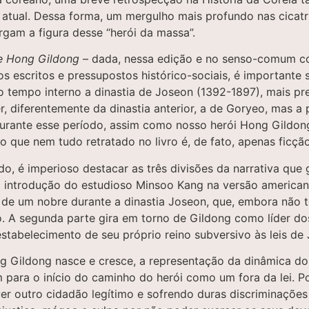
 atual. Dessa forma, um mergulho mais profundo nas cicat
rgam a figura desse “herói da massa”.
de Hong Gildong
– dada, nessa edição e no senso-comum c
scritos e pressupostos histórico-sociais, é importante se
tempo interno a dinastia de Joseon (1392-1897), mais pr
 diferentemente da dinastia anterior, a de Goryeo, mas a
 durante esse período, assim como nosso herói Hong Gildong
 que nem tudo retratado no livro é, de fato, apenas ficçã
o, é imperioso destacar as três divisões da narrativa que g
 introdução do estudioso Minsoo Kang na versão americana 
a de um nobre durante a dinastia Joseon, que, embora não 
 A segunda parte gira em torno de Gildong como líder dos l
 estabelecimento de seu próprio reino subversivo às leis d
g Gildong nasce e cresce, a representação da dinâmica do
im para o início do caminho do herói como um fora da lei. 
uer outro cidadão legítimo e sofrendo duras discriminaçõe