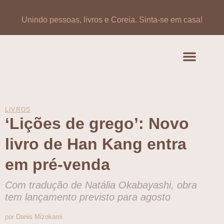
Unindo pessoas, livros e Coreia.
Sinta-se em casa!
Artigos de opinião
Banco de Livros Coreano
LIVROS
‘Lições de grego’: Novo
livro de Han Kang entra
em pré-venda
Com tradução de Natália Okabayashi, obra
tem lançamento previsto para agosto
por Danis Mizokami