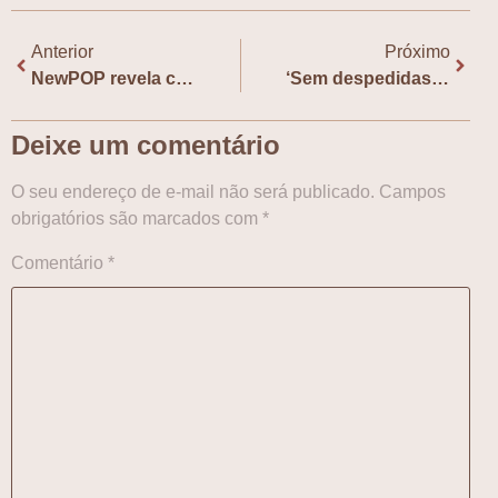
Anterior
Próximo
NewPOP revela capas de novas obras coreanas
‘Sem despedidas’ será o livro de julho do Clube do Livro do CCCB
Deixe um comentário
O seu endereço de e-mail não será publicado.
Campos
obrigatórios são marcados com
*
Comentário
*