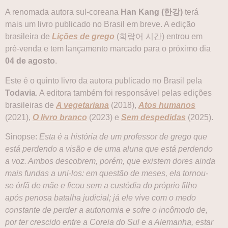
A renomada autora sul-coreana
Han Kang (한강)
terá
mais um livro publicado no Brasil em breve. A edição
brasileira de
Lições de grego
(희랍어 시간) entrou em
pré-venda e tem lançamento marcado para o próximo dia
04 de agosto
.
Este é o quinto livro da autora publicado no Brasil pela
Todavia
. A editora também foi responsável pelas edições
brasileiras de
A vegetariana
(2018),
Atos humanos
(2021),
O livro branco
(2023) e
Sem despedidas
(2025).
Sinopse:
Esta é a história de um professor de grego que
está perdendo a visão e de uma aluna que está perdendo
a voz. Ambos descobrem, porém, que existem dores ainda
mais fundas a uni-los: em questão de meses, ela tornou-
se órfã de mãe e ficou sem a custódia do próprio filho
após penosa batalha judicial; já ele vive com o medo
constante de perder a autonomia e sofre o incômodo de,
por ter crescido entre a Coreia do Sul e a Alemanha, estar