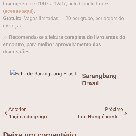
Inscrições:
de 01/07 a 12/07, pelo Google Forms
(
acesse aqui
).
Gratuito
. Vagas limitadas — 20 por grupo, por ordem de
inscrição.
⚠️
Recomenda-se a leitura completa do livro antes do
encontro, para melhor aproveitamento das
discussões.
Sarangbang
Brasil
Anterior
Próximo
‘Lições de grego’: Novo livro de Han Kang entra em pré-venda
Lee Hong é confirmada na 28ª Bienal Internacional do Livro de São Paulo
Deixe um comentário