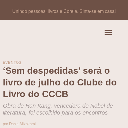
Unindo pessoas, livros e Coreia.
Sinta-se em casa!
Artigos de opinião
Banco de Livros Coreano
EVENTOS
‘Sem despedidas’ será o
livro de julho do Clube do
Livro do CCCB
Obra de Han Kang, vencedora do Nobel de
literatura, foi escolhido para os encontros
por Danis Mizokami