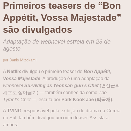
Primeiros teasers de “Bon
Appétit, Vossa Majestade”
são divulgados
Adaptação de webnovel estreia em 23 de
agosto
por Danis Mizokami
A
Netflix
divulgou o primeiro teaser de
Bon Appétit,
Vossa Majestade
. A produção é uma adaptação da
webnovel
Surviving as Yeonsan-gun’s Chef
(연산군의
셰프로 살아남기) — também conhecida como
The
Tyrant’s Chef
—, escrita por
Park Kook Jae (박국재)
.
A
TVING
, responsável pela exibição do drama na Coreia
do Sul, também divulgou um outro teaser. Assista a
ambos: