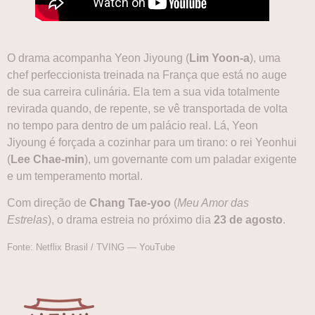
O drama acompanha Yeon Jiyoung (
Lim Yoon-a
), uma
chef perfeccionista treinada na França que está no auge
de sua carreira culinária. Ela tem a sua vida totalmente
revirada quando, de repente, se vê transportada de volta
no tempo para dentro de um palácio real. Lá, Yeon
Jiyoung é forçada a cozinhar para um tirano: o rei Yeonhui
(
Lee Chae-min
), um governante com um paladar exigente
e um temperamento mortal.
Com direção de
Chang Tae-yoo
(
Meu Amor das
Estrelas
), o drama estreia no próximo dia
23 de agosto
.
Fonte: Netflix Brasil / TVING — YouTube