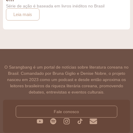
Série de ação é baseada em livros inéditos no Brasil
Leia mais
O Sarangbang é um portal de notícias sobre literatura coreana no
Brasil. Comandado por Bruna Giglio e Denise Nobre, o projeto
nasceu em 2023 como um podcast e desde então aproxima os
leitores brasileiros da riqueza literária coreana, promovendo
debates, entrevistas e eventos culturais.
Fale conosco