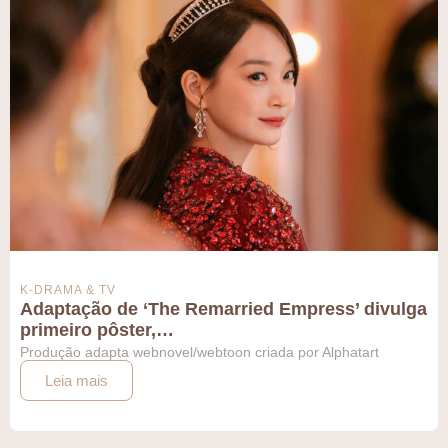
K-DRAMA & TV
Adaptação de ‘The Remarried Empress’ divulga
primeiro pôster,…
Produção adapta webnovel/webtoon criada por Alphatart
Leia mais