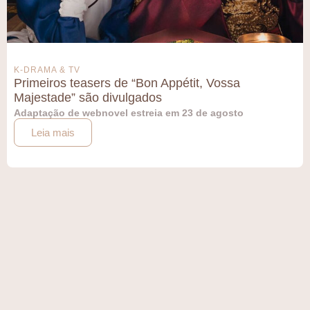
K-DRAMA & TV
Primeiros teasers de “Bon Appétit, Vossa
Majestade” são divulgados
Adaptação de webnovel estreia em 23 de agosto
Leia mais