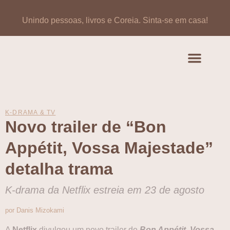
Unindo pessoas, livros e Coreia.
Sinta-se em casa!
Artigos de opinião
Banco de Livros Coreano
K-DRAMA & TV
Novo trailer de “Bon
Appétit, Vossa Majestade”
detalha trama
K-drama da Netflix estreia em 23 de agosto
por Danis Mizokami
A
Netflix
divulgou um novo trailer de
Bon Appétit, Vossa