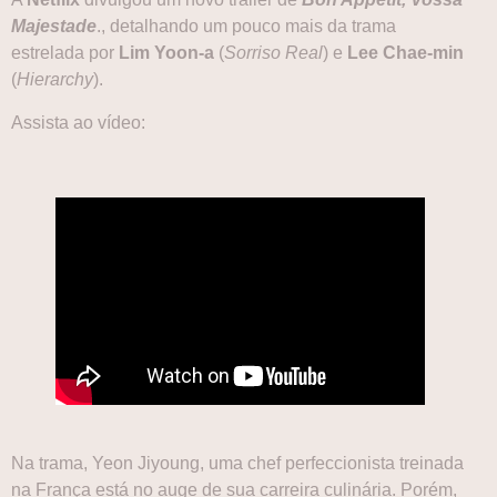
Majestade
., detalhando um pouco mais da trama
estrelada por
Lim Yoon-a
(
Sorriso Real
) e
Lee Chae-min
(
Hierarchy
).
Assista ao vídeo:
Na trama, Yeon Jiyoung, uma chef perfeccionista treinada
na França está no auge de sua carreira culinária. Porém,