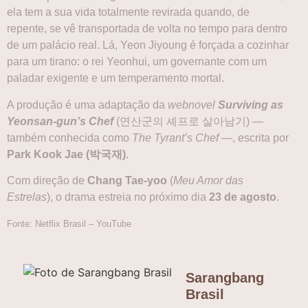
ela tem a sua vida totalmente revirada quando, de
repente, se vê transportada de volta no tempo para dentro
de um palácio real. Lá, Yeon Jiyoung é forçada a cozinhar
para um tirano: o rei Yeonhui, um governante com um
paladar exigente e um temperamento mortal.
A produção é uma adaptação da
webnovel
Surviving as
Yeonsan-gun’s Chef
(연산군의 셰프로 살아남기) —
também conhecida como
The Tyrant’s Chef
—, escrita por
Park Kook Jae (박국재)
.
Com direção de
Chang Tae-yoo
(
Meu Amor das
Estrelas
), o drama estreia no próximo dia
23 de agosto
.
Fonte: Netflix Brasil – YouTube
Sarangbang
Brasil