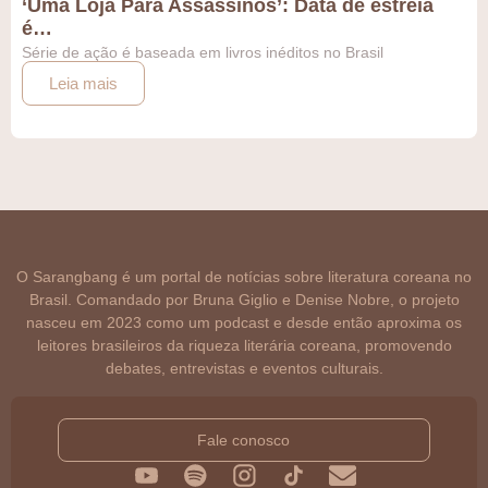
‘Uma Loja Para Assassinos’: Data de estreia
é…
Série de ação é baseada em livros inéditos no Brasil
Leia mais
O Sarangbang é um portal de notícias sobre literatura coreana no
Brasil. Comandado por Bruna Giglio e Denise Nobre, o projeto
nasceu em 2023 como um podcast e desde então aproxima os
leitores brasileiros da riqueza literária coreana, promovendo
debates, entrevistas e eventos culturais.
Fale conosco