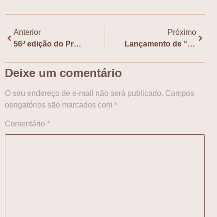
Anterior
Próximo
56ª edição do Prêmio de Tradução da Literatura Coreana Moderna
Lançamento de “Filhos do Céu e da Ursa” terá bate-papo e sessão de autógrafos
Deixe um comentário
O seu endereço de e-mail não será publicado.
Campos
obrigatórios são marcados com
*
Comentário
*