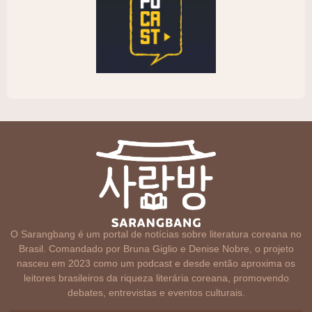
O Sarangbang é um portal de notícias sobre literatura coreana no
Brasil. Comandado por Bruna Giglio e Denise Nobre, o projeto
nasceu em 2023 como um podcast e desde então aproxima os
leitores brasileiros da riqueza literária coreana, promovendo
debates, entrevistas e eventos culturais.