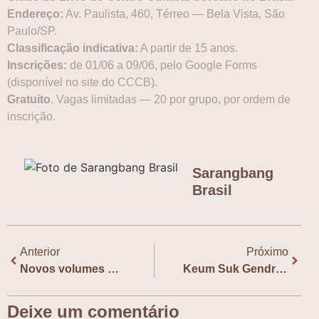
Endereço:
Av. Paulista, 460, Térreo — Bela Vista, São
Paulo/SP.
Classificação indicativa:
A partir de 15 anos.
Inscrições:
de 01/06 a 09/06, pelo Google Forms
(disponível no site do CCCB).
Gratuito
. Vagas limitadas — 20 por grupo, por ordem de
inscrição.
Sarangbang
Brasil
Anterior
Próximo
Novos volumes de “Navillera” e “What Does The Fox Say” entram em pré-venda
Keum Suk Gendry-Kim recebe alta honraria do governo francês
Deixe um comentário