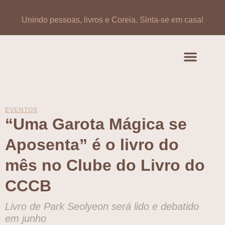
Unindo pessoas, livros e Coreia.
Sinta-se em casa!
Artigos de opinião
Banco de Livros Coreano
EVENTOS
“Uma Garota Mágica se
Aposenta” é o livro do
mês no Clube do Livro do
CCCB
Livro de Park Seolyeon será lido e debatido
em junho