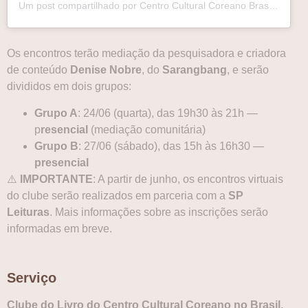
Um post compartilhado por Centro Cultural Coreano Brasil (@kccbrazil)
Os encontros terão mediação da pesquisadora e criadora
de conteúdo
Denise Nobre
, do
Sarangbang
, e serão
divididos em dois grupos:
Grupo A
: 24/06 (quarta), das 19h30 às 21h —
p
resencial
(mediação comunitária)
Grupo B
: 27/06 (sábado), das 15h às 16h30 —
presencial
⚠️
IMPORTANTE
: A partir de junho, os encontros virtuais
do clube serão realizados em parceria com a
SP
Leituras
. Mais informações sobre as inscrições serão
informadas em breve.
Serviço
Clube do Livro do Centro Cultural Coreano no Brasil.