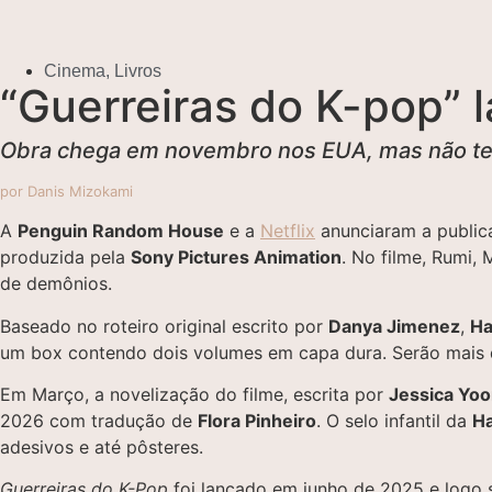
Cinema
,
Livros
“Guerreiras do K-pop” 
Obra chega em novembro nos EUA, mas não tem
por Danis Mizokami
A
Penguin Random House
e a
Netflix
anunciaram a publi
produzida pela
Sony Pictures Animation
. No filme, Rumi
de demônios.
Baseado no roteiro original escrito por
Danya Jimenez
,
H
um box contendo dois volumes em capa dura. Serão mais d
Em Março, a novelização do filme, escrita por
Jessica Yo
2026 com tradução de
Flora Pinheiro
. O selo infantil da
Ha
adesivos e até pôsteres.
Guerreiras do K-Pop
foi lançado em junho de 2025 e logo 