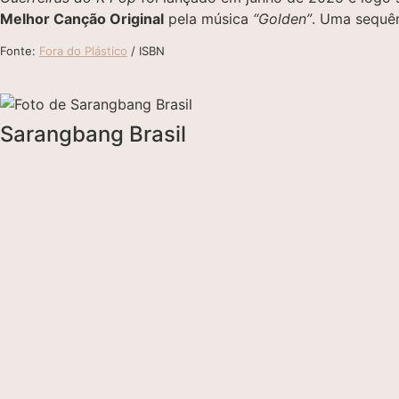
Melhor Canção Original
pela música
“Golden”
. Uma sequên
Fonte:
Fora do Plástico
/ ISBN
Sarangbang Brasil