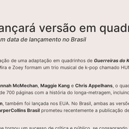
lançará versão em quad
 data de lançamento no Brasil
cação de uma adaptação em quadrinhos de
Guerreiras do 
, Mira e Zoey formam um trio musical de k-pop chamado
annah McMechan
,
Maggie Kang
e
Chris Appelhans
, o qu
e 700 páginas com a história do longa-metragem, incluin
on
, também foi lançada nos EUA. No Brasil, ambas as versõ
rperCollins Brasil
prometeu recentemente a publicação de 1
se tornou um sucesso de crítica e público, se consagrand