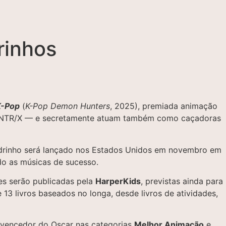
rinhos
K-Pop
(
K-Pop Demon Hunters
, 2025), premiada animação
 HUNTR/X — e secretamente atuam também como caçadoras
adrinho será lançado nos Estados Unidos em novembro em
do as músicas de sucesso.
es serão publicadas pela
HarperKids
, previstas ainda para
3 livros baseados no longa, desde livros de atividades,
o vencedor do Oscar nas categorias
Melhor Animação
e