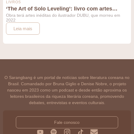
LIVROS
‘The Art of Solo Leveling’: livro com artes…
Obra terá artes inéditas do ilustrador DUBU, que morreu em
2022
Leia mais
O Sarangbang é um portal de notícias sobre literatura coreana no
Brasil. Comandado por Bruna Giglio e Denise Nobre, o projeto
nasceu em 2023 como um podcast e desde então aproxima os
leitores brasileiros da riqueza literária coreana, promovendo
debates, entrevistas e eventos culturais.
Fale conosco