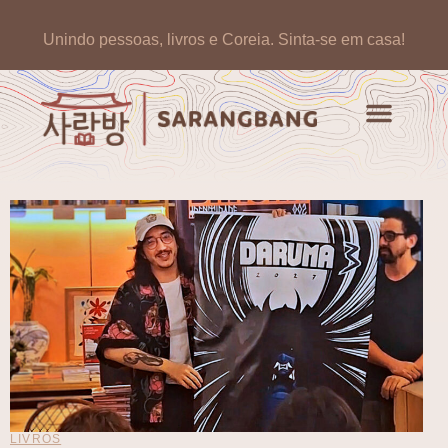
Unindo pessoas, livros e Coreia.
Sinta-se em casa!
Artigos de opinião
Banco de Livros Coreano
LIVROS