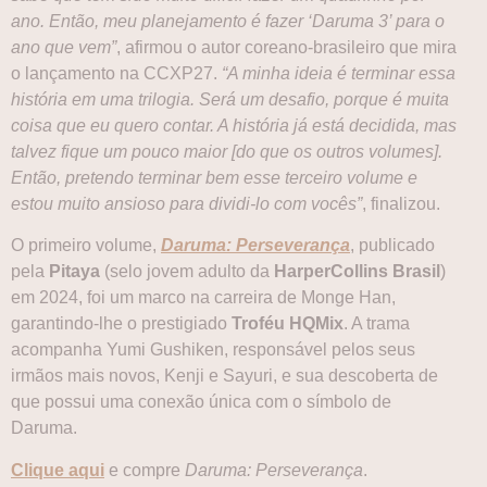
ano. Então, meu planejamento é fazer ‘Daruma 3’ para o
ano que vem”
, afirmou o autor coreano-brasileiro que mira
o lançamento na CCXP27.
“A minha ideia é terminar essa
história em uma trilogia. Será um desafio, porque é muita
coisa que eu quero contar. A história já está decidida, mas
talvez fique um pouco maior [do que os outros volumes].
Então, pretendo terminar bem esse terceiro volume e
estou muito ansioso para dividi-lo com vocês”
, finalizou.
O primeiro volume,
Daruma: Perseverança
, publicado
pela
Pitaya
(selo jovem adulto da
HarperCollins Brasil
)
em 2024, foi um marco na carreira de Monge Han,
garantindo-lhe o prestigiado
Troféu HQMix
. A trama
acompanha Yumi Gushiken, responsável pelos seus
irmãos mais novos, Kenji e Sayuri, e sua descoberta de
que possui uma conexão única com o símbolo de
Daruma.
Clique aqui
e compre
Daruma: Perseverança
.