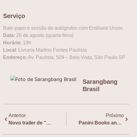
Serviço
Bate-papo e sessão de autógrafos com Emiliano Unzer.
Data
: 20 de agosto (quarta-feira)
Horário
: 19h
Local
: Livraria Martins Fontes Paulista
Endereço
: Av. Paulista, 509 – Bela Vista, São Paulo-SP
Sarangbang
Brasil
Anterior
Próximo
Novo trailer de “Bon Appétit, Vossa Majestade” detalha trama
Panini Books anuncia pré-venda de quinto volume “Solo Leveling”