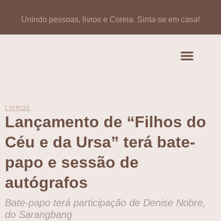
Unindo pessoas, livros e Coreia.
Sinta-se em casa!
Artigos de opinião
Banco de Livros Coreano
LIVROS
Lançamento de “Filhos do
Céu e da Ursa” terá bate-
papo e sessão de
autógrafos
Bate-papo terá participação de Denise Nobre,
do Sarangbang