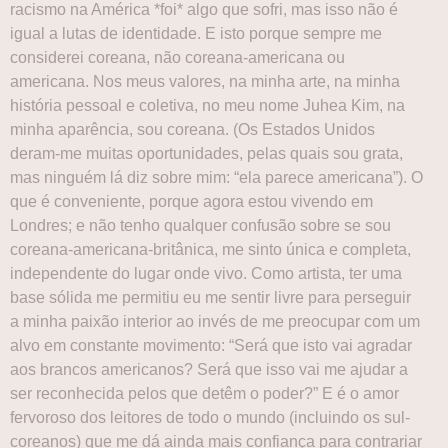
racismo na América *foi* algo que sofri, mas isso não é
igual a lutas de identidade. E isto porque sempre me
considerei coreana, não coreana-americana ou
americana. Nos meus valores, na minha arte, na minha
história pessoal e coletiva, no meu nome Juhea Kim, na
minha aparência, sou coreana. (Os Estados Unidos
deram-me muitas oportunidades, pelas quais sou grata,
mas ninguém lá diz sobre mim: “ela parece americana”). O
que é conveniente, porque agora estou vivendo em
Londres; e não tenho qualquer confusão sobre se sou
coreana-americana-britânica, me sinto única e completa,
independente do lugar onde vivo. Como artista, ter uma
base sólida me permitiu eu me sentir livre para perseguir
a minha paixão interior ao invés de me preocupar com um
alvo em constante movimento: “Será que isto vai agradar
aos brancos americanos? Será que isso vai me ajudar a
ser reconhecida pelos que detêm o poder?” E é o amor
fervoroso dos leitores de todo o mundo (incluindo os sul-
coreanos) que me dá ainda mais confiança para contrariar