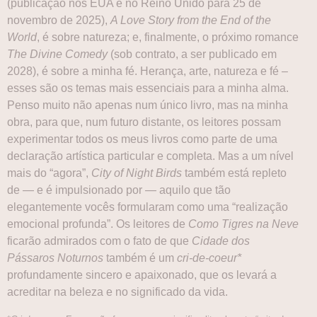
(publicação nos EUA e no Reino Unido para 25 de
novembro de 2025),
A Love Story from the End of the
World
, é sobre natureza; e, finalmente, o próximo romance
The Divine Comedy
(sob contrato, a ser publicado em
2028), é sobre a minha fé. Herança, arte, natureza e fé –
esses são os temas mais essenciais para a minha alma.
Penso muito não apenas num único livro, mas na minha
obra, para que, num futuro distante, os leitores possam
experimentar todos os meus livros como parte de uma
declaração artística particular e completa. Mas a um nível
mais do “agora”,
City of Night Birds
também está repleto
de — e é impulsionado por — aquilo que tão
elegantemente vocês formularam como uma “realização
emocional profunda”. Os leitores de
Como Tigres na Neve
ficarão admirados com o fato de que
Cidade dos
Pássaros Noturnos
também é um
cri-de-coeur*
profundamente sincero e apaixonado, que os levará a
acreditar na beleza e no significado da vida.