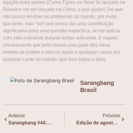
ligação entre países (
Como Tigres na Neve
foi lançado na
Rússia e vai ser lançado na China, o que ajuda!) Sei que
não posso resolver os problemas do mundo, por muito
que tente, mas *sei* que posso dar uma contribuição
significativa para uma questão específica, se me aplicar
com zelo suficiente durante tempo suficiente. E espero
sinceramente que pelo menos uma parte dos meus
leitores se juntem a mim no apoio a qualquer causa, em
qualquer canto do mundo, que lhes toque a alma.
Sarangbang
Brasil
Anterior
Próximo
Sarangbang #44: “Temporada de cura no Ateliê Soyo”, com Keren Mi Kang
Edição de agosto do Clube do Livro do CCCB discute “Como Tigres na Neve”, se inscreva