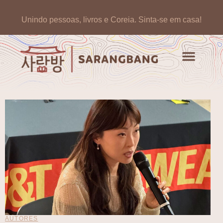
Unindo pessoas, livros e Coreia.
Sinta-se em casa!
Artigos de opinião
Banco de Livros Coreano
AUTORES