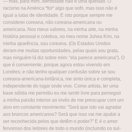
— mas, para mim, identidade não é uma questão. O
racismo na América *foi* algo que sofri, mas isso não é
igual a lutas de identidade. E isto porque sempre me
considerei coreana, não coreana-americana ou
americana. Nos meus valores, na minha arte, na minha
história pessoal e coletiva, no meu nome Juhea Kim, na
minha aparência, sou coreana. (Os Estados Unidos
deram-me muitas oportunidades, pelas quais sou grata,
mas ninguém lá diz sobre mim: “ela parece americana”). O
que é conveniente, porque agora estou vivendo em
Londres; e não tenho qualquer confusão sobre se sou
coreana-americana-britânica, me sinto única e completa,
independente do lugar onde vivo. Como artista, ter uma
base sólida me permitiu eu me sentir livre para perseguir
a minha paixão interior ao invés de me preocupar com um
alvo em constante movimento: “Será que isto vai agradar
aos brancos americanos? Será que isso vai me ajudar a
ser reconhecida pelos que detêm o poder?” E é o amor
fervoroso dos leitores de todo o mundo (incluindo os sul-