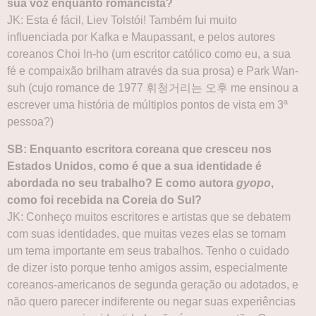
sua voz enquanto romancista?
JK: Esta é fácil, Liev Tolstói! Também fui muito
influenciada por Kafka e Maupassant, e pelos autores
coreanos Choi In-ho (um escritor católico como eu, a sua
fé e compaixão brilham através da sua prosa) e Park Wan-
suh (cujo romance de 1977 휘청거리는 오후 me ensinou a
escrever uma história de múltiplos pontos de vista em 3ª
pessoa?)
SB: Enquanto escritora coreana que cresceu nos
Estados Unidos, como é que a sua identidade é
abordada no seu trabalho? E como autora
gyopo
,
como foi recebida na Coreia do Sul?
JK: Conheço muitos escritores e artistas que se debatem
com suas identidades, que muitas vezes elas se tornam
um tema importante em seus trabalhos. Tenho o cuidado
de dizer isto porque tenho amigos assim, especialmente
coreanos-americanos de segunda geração ou adotados, e
não quero parecer indiferente ou negar suas experiências