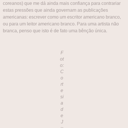
coreanos) que me dá ainda mais confiança para contrariar
estas pressões que ainda governam as publicações
americanas: escrever como um escritor americano branco,
ou para um leitor americano branco. Para uma artista não
branca, penso que isto é de fato uma bênção única.
F
ot
o:
C
o
rt
e
si
a
d
e
J