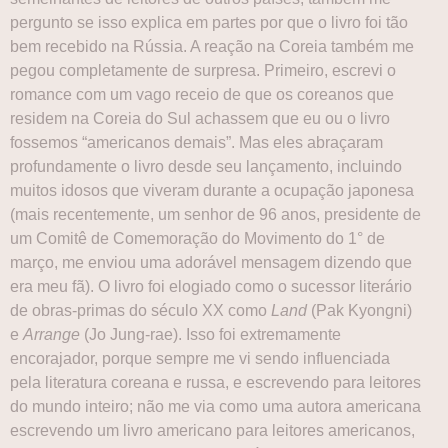
pergunto se isso explica em partes por que o livro foi tão
bem recebido na Rússia. A reação na Coreia também me
pegou completamente de surpresa. Primeiro, escrevi o
romance com um vago receio de que os coreanos que
residem na Coreia do Sul achassem que eu ou o livro
fossemos “americanos demais”. Mas eles abraçaram
profundamente o livro desde seu lançamento, incluindo
muitos idosos que viveram durante a ocupação japonesa
(mais recentemente, um senhor de 96 anos, presidente de
um Comitê de Comemoração do Movimento do 1° de
março, me enviou uma adorável mensagem dizendo que
era meu fã). O livro foi elogiado como o sucessor literário
de obras-primas do século XX como
Land
(Pak Kyongni)
e
Arrange
(Jo Jung-rae). Isso foi extremamente
encorajador, porque sempre me vi sendo influenciada
pela literatura coreana e russa, e escrevendo para leitores
do mundo inteiro; não me via como uma autora americana
escrevendo um livro americano para leitores americanos,