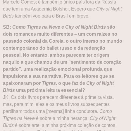
Marcelo Gomes; é também o único país fora da Rússia
que tem uma Academia Bolshoi. Espero que
City of Night
Birds
também voe para o Brasil em breve.
SB:
Como Tigres na Neve
e
City of Night Birds
são
dois romances muito diferentes – um com raízes no
passado colonial da Coreia, o outro imerso no mundo
contemporâneo do ballet russo e da redenção
pessoal. No entanto, ambos parecem ter origem
naquilo a que chamou de um “sentimento de coração
partido”, uma realização emocional profunda que
impulsiona a sua narrativa. Para os leitores que se
apaixonaram por
Tigres
, o que faz de
City of Night
Birds
uma próxima leitura essencial?
JK: Os dois livros parecem diferentes à primeira vista,
mas, para mim, eles e os meus livros subsequentes
partilham todos uma [mesma] linha condutora.
Como
Tigres na Neve
é sobre a minha herança;
City of Night
Birds
é sobre arte; a minha próxima coleção de contos