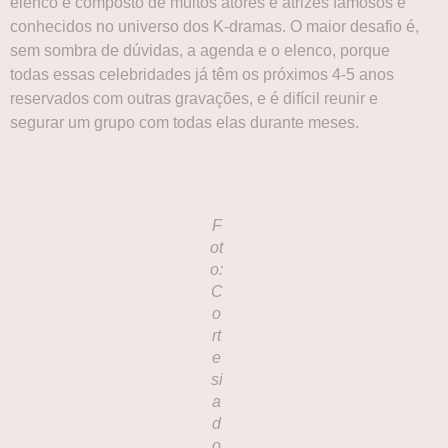
elenco é composto de muitos atores e atrizes famosos e
conhecidos no universo dos K-dramas. O maior desafio é,
sem sombra de dúvidas, a agenda e o elenco, porque
todas essas celebridades já têm os próximos 4-5 anos
reservados com outras gravações, e é difícil reunir e
segurar um grupo com todas elas durante meses.
F
ot
o:
C
o
rt
e
si
a
d
o