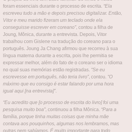
foram essenciais durante o processo de escrita.
“Ela
escreveu tudo a mão e depois precisou digitalizar. Então,
Vitor e meu marido fizeram um teclado onde ela
conseguisse escrever em coreano”
, contou a filha de
Joung, Mônica, durante a entrevista. Depois, Vitor
trabalhou com Gislene na tradução do coreano para o
português. Joung Ja Chang afirmou que recorreu à sua
língua materna durante a escrita, pois lhe permitia se
expressar melhor, além do fato de o coreano ser o idioma
no qual suas memórias estão registradas.
“Se eu
escrevesse em português, não teria livro”
, contou.
“O
máximo que eu consigo é estar falando por uma hora
igual aqui [na entrevista]”
.
“Eu acredito que [o processo de escrita do livro] foi uma
pesquisa muito boa”
, continuou a filha Mônica.
“Para a
família, porque tinha muitas coisas que minha mãe
contava aos pouquinhos, algumas nos lembramos, mas
outras nem sabíamos. É muito importante para todo