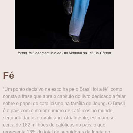
Joung Ja Chang em foto do Dia Mundial do Tai Chi Chuan.
Fé
“Um ponto decisivo na escolha pelo Brasil foi a fé”, como
consta a frase que abre o capítulo do livro dedicado a falar
sobre o papel do catolicismo na família de Joung. O Brasil
é o país com o maior número de católicos no mundo,
segundo dados do Vaticano. Atualmente, estimam-se
cerca de 182 milhões de católicos no país, o que
representa 13% do total de seguidores da Igreja no