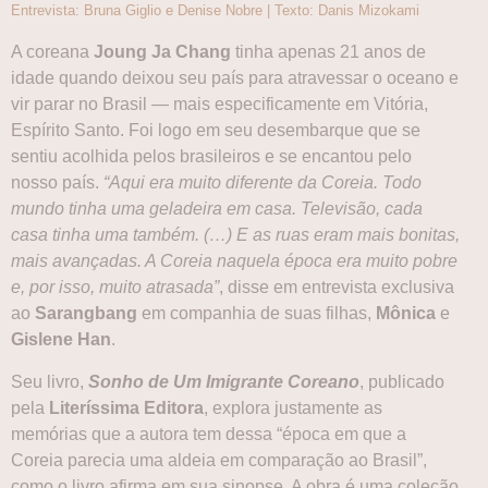
Entrevista: Bruna Giglio e Denise Nobre | Texto: Danis Mizokami
A coreana
Joung Ja Chang
tinha apenas 21 anos de
idade quando deixou seu país para atravessar o oceano e
vir parar no Brasil — mais especificamente em Vitória,
Espírito Santo. Foi logo em seu desembarque que se
sentiu acolhida pelos brasileiros e se encantou pelo
nosso país.
“Aqui era muito diferente da Coreia. Todo
mundo tinha uma geladeira em casa. Televisão, cada
casa tinha uma também. (…) E as ruas eram mais bonitas,
mais avançadas. A Coreia naquela época era muito pobre
e, por isso, muito atrasada”
, disse em entrevista exclusiva
ao
Sarangbang
em companhia de suas filhas,
Mônica
e
Gislene Han
.
Seu livro,
Sonho de Um Imigrante Coreano
, publicado
pela
Literíssima Editora
, explora justamente as
memórias que a autora tem dessa “época em que a
Coreia parecia uma aldeia em comparação ao Brasil”,
como o livro afirma em sua sinopse. A obra é uma coleção