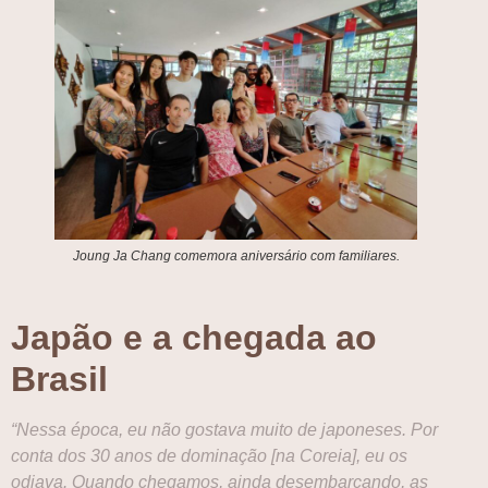
Joung Ja Chang comemora aniversário com familiares.
Japão e a chegada ao
Brasil
“Nessa época, eu não gostava muito de japoneses. Por
conta dos 30 anos de dominação [na Coreia], eu os
odiava. Quando chegamos, ainda desembarcando, as