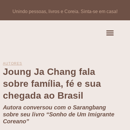
Unindo pessoas, livros e Coreia.
Sinta-se em casa!
Artigos de opinião
Banco de Livros Coreano
AUTORES
Joung Ja Chang fala
sobre família, fé e sua
chegada ao Brasil
Autora conversou com o Sarangbang
sobre seu livro “Sonho de Um Imigrante
Coreano”