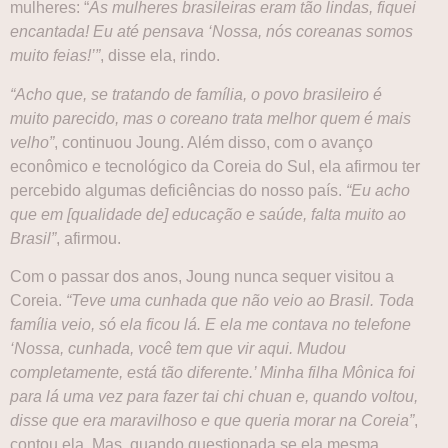
mulheres: “
As mulheres brasileiras eram tão lindas, fiquei
encantada! Eu até pensava ‘Nossa, nós coreanas somos
muito feias!’”
, disse ela, rindo.
“Acho que, se tratando de família, o povo brasileiro é
muito parecido, mas o coreano trata melhor quem é mais
velho”
, continuou Joung. Além disso, com o avanço
econômico e tecnológico da Coreia do Sul, ela afirmou ter
percebido algumas deficiências do nosso país.
“Eu acho
que em [qualidade de] educação e saúde, falta muito ao
Brasil”
, afirmou.
Com o passar dos anos, Joung nunca sequer visitou a
Coreia.
“Teve uma cunhada que não veio ao Brasil. Toda
família veio, só ela ficou lá. E ela me contava no telefone
‘Nossa, cunhada, você tem que vir aqui. Mudou
completamente, está tão diferente.’ Minha filha Mônica foi
para lá uma vez para fazer tai chi chuan e, quando voltou,
disse que era maravilhoso e que queria morar na Coreia”
,
contou ela. Mas, quando questionada se ela mesma