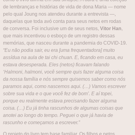
de lembranças e histórias de vida de dona Maria — nome
pelo qual Joung nos atendeu durante a entrevista —,
daquelas que toda avó conta para seus netos em rodas
de conversa. Foi inclusive um de seus netos,
Vitor Han
,
que mais incentivou o esboço de um registro dessas
memórias, que nasceu durante a pandemia do COVID-19.
“Eu não podia sair, eu era [uma frequentadora] muito
assídua na aula de tai chi chuan. E, ficando em casa, eu
estava desesperada. Eles (netos) ficavam falando
‘Halmoni, halmoni, você sempre quis fazer alguma coisa
da nossa família e nós sempre quisemos saber como nós
paramos aqui, como nascemos aqui. (…) Vamos escrever
sobre sua vida e o que você fez de bom’. E aí topei,
porque eu realmente estava precisando fazer alguma
coisa. (…) Eu já tinha rascunhos de algumas coisas que
anotei ao longo do tempo. Peguei o que já havia de
rascunho e começamos a escrever.”
O projeto do livro tem base familiar. Os filhos e netos