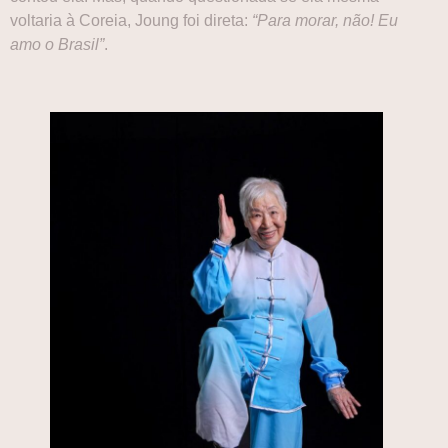
voltaria à Coreia, Joung foi direta:
“Para morar, não! Eu
amo o Brasil”
.